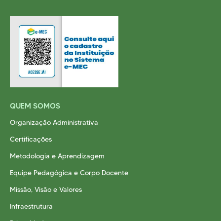
Cursos EAD
EQUIPE PEDAGÓGICA
E CORPO DOCENTE
INFRAESTRUTURA
Conheça nosso Campus
Biblioteca
Centro Laboratorial Professor Ivo Neitzel
Acessibilidade
QUEM SOMOS
Nossas Unidades
Organização Administrativa
Revista Informando
Certificações
PRIVACIDADE
Metodologia e Aprendizagem
Nossa Política de Privacidade
Equipe Pedagógica e Corpo Docente
Fale com o nosso DPO
Missão, Visão e Valores
Infraestrutura