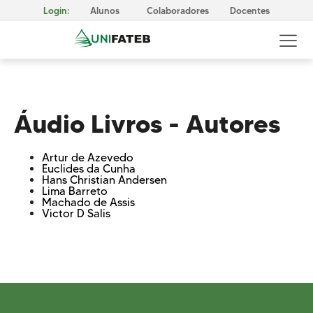
Login:
Alunos
Colaboradores
Docentes
Áudio Livros - Autores
GOVERNANÇA CORPORATIVA
Artur de Azevedo
Reitoria
Euclides da Cunha
Hans Christian Andersen
Comissão Própria de Avaliação (CPA)
Lima Barreto
Machado de Assis
Victor D Salis
Conselho Superior da UNIFATEB (Consup)
MISSÃO, VISÃO E VALORES
CERTIFICAÇÕES
Responsabilidade Social
METODOLOGIA E APRENDIZAGEM
Cursos Presenciais