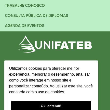
TRABALHE CONOSCO
CONSULTA PÚBLICA DE DIPLOMAS
AGENDA DE EVENTOS
Utilizamos cookies para oferecer melhor
Utilizamos cookies para oferecer melhor
experiência, melhorar o desempenho, analisar
experiência, melhorar o desempenho, analisar
como você interage em nosso site e
como você interage em nosso site e
personalizar conteúdo. Ao utilizar este site, você
personalizar conteúdo. Ao utilizar este site, você
concorda com o uso de cookies.
concorda com o uso de cookies.
Ok, entendi!
Ok, entendi!