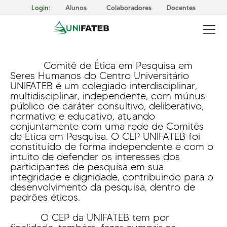
Login:
Alunos
Colaboradores
Docentes
Comitê de Ética em Pesquisa em
Seres Humanos do Centro Universitário
UNIFATEB é um colegiado interdisciplinar,
multidisciplinar, independente, com múnus
público de caráter consultivo, deliberativo,
GOVERNANÇA CORPORATIVA
normativo e educativo, atuando
Reitoria
conjuntamente com uma rede de Comitês
de Ética em Pesquisa. O CEP UNIFATEB foi
Comissão Própria de Avaliação (CPA)
constituído de forma independente e com o
intuito de defender os interesses dos
Conselho Superior da UNIFATEB (Consup)
participantes de pesquisa em sua
MISSÃO, VISÃO E VALORES
integridade e dignidade, contribuindo para o
CERTIFICAÇÕES
desenvolvimento da pesquisa, dentro de
Responsabilidade Social
padrões éticos.
METODOLOGIA E APRENDIZAGEM
Cursos Presenciais
O CEP da UNIFATEB tem por