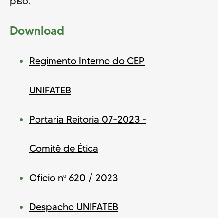
piso.
•  Novembro: 27/11/2026 (sexta-
feira)

•  Dezembro: 07/12/2026 (segunda-
Download
feira)

Regimento Interno do CEP
Obs.: As submissões de projetos 
deverão ser realizadas com 
antecedência mínima de 10 dias da 
data da reunião para que possam 
UNIFATEB
compor a pauta do respectivo mês.

Portaria Reitoria 07-2023 -
Comitê de Ética
Ofício nº 620 / 2023
Despacho UNIFATEB