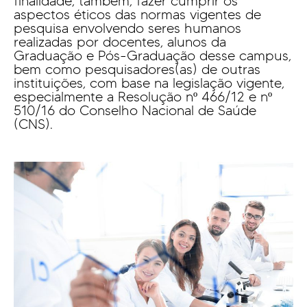
finalidade, também, fazer cumprir os
Cursos EAD
aspectos éticos das normas vigentes de
EQUIPE PEDAGÓGICA
pesquisa envolvendo seres humanos
E CORPO DOCENTE
realizadas por docentes, alunos da
INFRAESTRUTURA
Graduação e Pós-Graduação desse campus,
Conheça nosso Campus
bem como pesquisadores(as) de outras
instituições, com base na legislação vigente,
Biblioteca
especialmente a Resolução nº 466/12 e nº
510/16 do Conselho Nacional de Saúde
Centro Laboratorial Professor Ivo Neitzel
(CNS).
Acessibilidade
Nossas Unidades
Revista Informando
PRIVACIDADE
Nossa Política de Privacidade
Fale com o nosso DPO