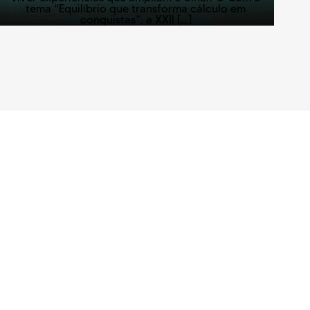
tema “Equilíbrio que transforma cálculo em
conquistas”, a XXII […]