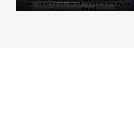
profissionais em três dias dedicados à escuta, ao
diálogo e à reflexão […]