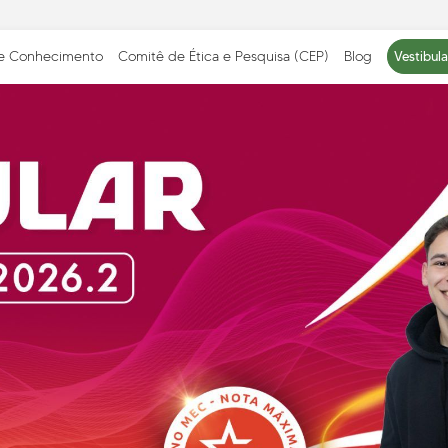
 e Conhecimento
Comitê de Ética e Pesquisa (CEP)
Blog
Vestibul
ICAÇÕES
METODOLOGIA E
EQUIPE PEDAGÓG
APRENDIZAGEM
E CORPO DOCENT
abilidade Social
Cursos Presenciais
Cursos EAD