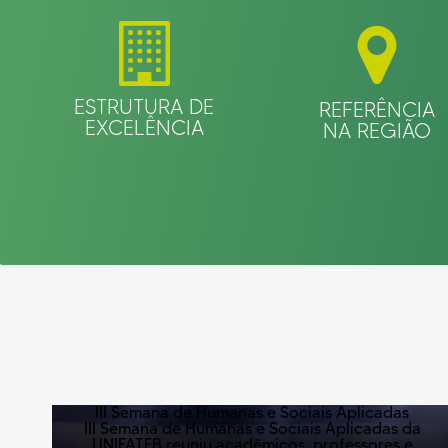
ESTRUTURA DE
REFERÊNCIA
EXCELÊNCIA
NA REGIÃO
III Semana de Humanas e Sociais Aplicadas
III Semana de Humanas e Sociais Aplicadas da
UNIFATEB reuniu acadêmicos, professores e