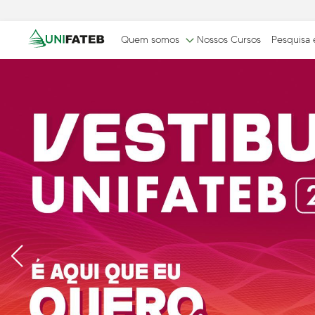
Quem somos
Nossos Cursos
Pesquisa
GOVERNANÇA
MISSÃO, VISÃO E VALORES
CERTIF
CORPORATIVA
Respons
Reitoria
Comissão Própria de
Avaliação (CPA)
Conselho Superior da
UNIFATEB (Consup)