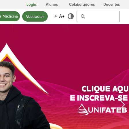
Login:
Alunos
Colaboradores
Docentes
A+
Vestibular
ar Medicina
A-
ICA
INFRAESTRUTURA
PRIVACIDADE
E
Conheça nosso Campus
Nossa Política de
Privacidade
Biblioteca
Fale com o nosso DPO
Centro Laboratorial
Professor Ivo Neitzel
Acessibilidade
Nossas Unidades
Revista Informando