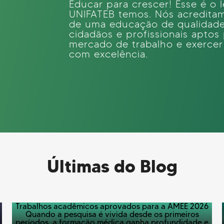
Educar para crescer! Esse é o
UNIFATEB temos. Nós acredita
de uma educação de qualidad
cidadãos e profissionais apto
mercado de trabalho e exerce
com excelência.
Últimas do Blog
Trabalhos acadêmicos aprovados para a AMEE 2026
Quando a pesquisa é vivida desde os primeiros
períodos, a formação médica ganha profundidade e