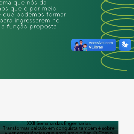
 lema que nós da
mos que é por meio
e que podemos formar
s para ingressarem no
r a função proposta
XXII Semana das Engenharias
Transformar cálculo em conquista também é sobre
viver experiências que ampliam o olhar. ⚙️ Com o