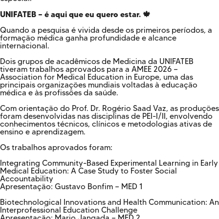
Cursos EAD
UNIFATEB — é aqui que eu quero estar. 🍁
EQUIPE PEDAGÓGICA
E CORPO DOCENTE
Quando a pesquisa é vivida desde os primeiros períodos, a
INFRAESTRUTURA
formação médica ganha profundidade e alcance
Conheça nosso Campus
internacional.
Biblioteca
Dois grupos de acadêmicos de Medicina da UNIFATEB
tiveram trabalhos aprovados para a AMEE 2026 —
Association for Medical Education in Europe, uma das
Centro Laboratorial Professor Ivo Neitzel
principais organizações mundiais voltadas à educação
médica e às profissões da saúde.
Acessibilidade
Com orientação do Prof. Dr. Rogério Saad Vaz, as produções
Nossas Unidades
foram desenvolvidas nas disciplinas de PEI-I/II, envolvendo
conhecimentos técnicos, clínicos e metodologias ativas de
Revista Informando
ensino e aprendizagem.
PRIVACIDADE
Os trabalhos aprovados foram:
Nossa Política de Privacidade
Integrating Community-Based Experimental Learning in Early
Medical Education: A Case Study to Foster Social
Fale com o nosso DPO
Accountability
Apresentação: Gustavo Bonfim — MED 1
Biotechnological Innovations and Health Communication: An
Interprofessional Education Challenge
Apresentação: Mario Jangada — MED 2