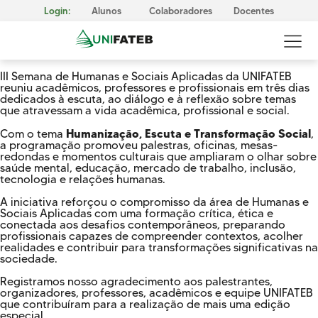
Login:
Alunos
Colaboradores
Docentes
III Semana de Humanas e Sociais Aplicadas da UNIFATEB
reuniu acadêmicos, professores e profissionais em três dias
dedicados à escuta, ao diálogo e à reflexão sobre temas
que atravessam a vida acadêmica, profissional e social.
Humanização, Escuta e Transformação Social
Com o tema
,
a programação promoveu palestras, oficinas, mesas-
GOVERNANÇA CORPORATIVA
redondas e momentos culturais que ampliaram o olhar sobre
Reitoria
saúde mental, educação, mercado de trabalho, inclusão,
tecnologia e relações humanas.
Comissão Própria de Avaliação (CPA)
A iniciativa reforçou o compromisso da área de Humanas e
Sociais Aplicadas com uma formação crítica, ética e
Conselho Superior da UNIFATEB (Consup)
conectada aos desafios contemporâneos, preparando
profissionais capazes de compreender contextos, acolher
MISSÃO, VISÃO E VALORES
CERTIFICAÇÕES
realidades e contribuir para transformações significativas na
sociedade.
Responsabilidade Social
Registramos nosso agradecimento aos palestrantes,
METODOLOGIA E APRENDIZAGEM
organizadores, professores, acadêmicos e equipe UNIFATEB
Cursos Presenciais
que contribuíram para a realização de mais uma edição
especial.