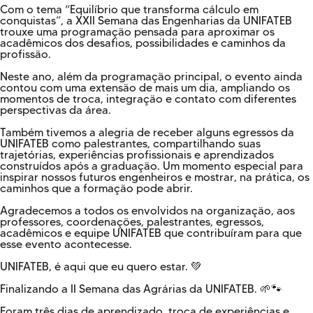
Com o tema “Equilíbrio que transforma cálculo em
conquistas”, a XXII Semana das Engenharias da UNIFATEB
trouxe uma programação pensada para aproximar os
acadêmicos dos desafios, possibilidades e caminhos da
profissão.
Neste ano, além da programação principal, o evento ainda
contou com uma extensão de mais um dia, ampliando os
momentos de troca, integração e contato com diferentes
perspectivas da área.
Também tivemos a alegria de receber alguns egressos da
UNIFATEB como palestrantes, compartilhando suas
trajetórias, experiências profissionais e aprendizados
construídos após a graduação. Um momento especial para
inspirar nossos futuros engenheiros e mostrar, na prática, os
caminhos que a formação pode abrir.
Agradecemos a todos os envolvidos na organização, aos
professores, coordenações, palestrantes, egressos,
acadêmicos e equipe UNIFATEB que contribuíram para que
esse evento acontecesse.
UNIFATEB, é aqui que eu quero estar. 💚
Finalizando a II Semana das Agrárias da UNIFATEB. 🌱🐾
Foram três dias de aprendizado, troca de experiências e