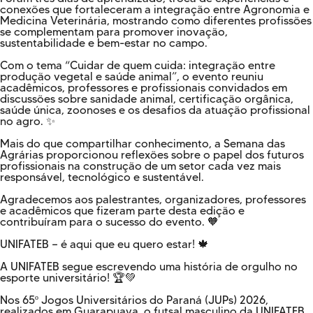
conexões que fortaleceram a integração entre Agronomia e
Medicina Veterinária, mostrando como diferentes profissões
se complementam para promover inovação,
sustentabilidade e bem-estar no campo.
Com o tema “Cuidar de quem cuida: integração entre
produção vegetal e saúde animal”, o evento reuniu
acadêmicos, professores e profissionais convidados em
discussões sobre sanidade animal, certificação orgânica,
saúde única, zoonoses e os desafios da atuação profissional
no agro. ✨
Mais do que compartilhar conhecimento, a Semana das
Agrárias proporcionou reflexões sobre o papel dos futuros
profissionais na construção de um setor cada vez mais
responsável, tecnológico e sustentável.
Agradecemos aos palestrantes, organizadores, professores
e acadêmicos que fizeram parte desta edição e
contribuíram para o sucesso do evento. 🧡
UNIFATEB — é aqui que eu quero estar! 🍁
A UNIFATEB segue escrevendo uma história de orgulho no
esporte universitário! 🏆💚
Nos 65º Jogos Universitários do Paraná (JUPs) 2026,
realizados em Guarapuava, o futsal masculino da UNIFATEB