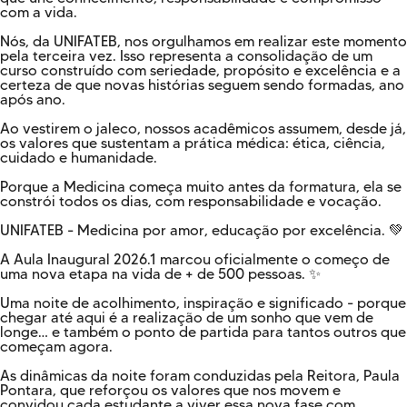
com a vida.
Nós, da UNIFATEB, nos orgulhamos em realizar este momento
pela terceira vez. Isso representa a consolidação de um
curso construído com seriedade, propósito e excelência e a
certeza de que novas histórias seguem sendo formadas, ano
após ano.
Ao vestirem o jaleco, nossos acadêmicos assumem, desde já,
os valores que sustentam a prática médica: ética, ciência,
cuidado e humanidade.
Porque a Medicina começa muito antes da formatura, ela se
constrói todos os dias, com responsabilidade e vocação.
UNIFATEB - Medicina por amor, educação por excelência. 💚
A Aula Inaugural 2026.1 marcou oficialmente o começo de
uma nova etapa na vida de + de 500 pessoas. ✨
Uma noite de acolhimento, inspiração e significado - porque
chegar até aqui é a realização de um sonho que vem de
longe… e também o ponto de partida para tantos outros que
começam agora.
As dinâmicas da noite foram conduzidas pela Reitora, Paula
Pontara, que reforçou os valores que nos movem e
convidou cada estudante a viver essa nova fase com