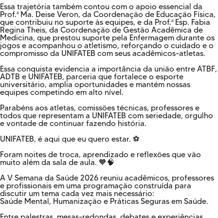
Essa trajetória também contou com o apoio essencial da
Prof.ª Ma. Deise Veron, da Coordenação de Educação Física,
que contribuiu no suporte às equipes, e da Prof.ª Esp. Fabia
Regina Theis, da Coordenação de Gestão Acadêmica de
Medicina, que prestou suporte pela Enfermagem durante os
jogos e acompanhou o atletismo, reforçando o cuidado e o
compromisso da UNIFATEB com seus acadêmicos-atletas.
Essa conquista evidencia a importância da união entre ATBF,
ADTB e UNIFATEB, parceria que fortalece o esporte
universitário, amplia oportunidades e mantém nossas
equipes competindo em alto nível.
Parabéns aos atletas, comissões técnicas, professores e
todos que representam a UNIFATEB com seriedade, orgulho
e vontade de continuar fazendo história.
UNIFATEB, é aqui que eu quero estar. ⚽
Foram noites de troca, aprendizado e reflexões que vão
muito além da sala de aula. 🧡🧠
A V Semana da Saúde 2026 reuniu acadêmicos, professores
e profissionais em uma programação construída para
discutir um tema cada vez mais necessário:
Saúde Mental, Humanização e Práticas Seguras em Saúde.
Entre palestras, mesas-redondas, debates e experiências