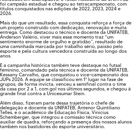
foi campeão estadual e chegou ao tetracampeonato, com
títulos conquistados nas edições de 2022, 2023, 2024 e
2026.
Mais do que um resultado, essa conquista reforça a força de
um projeto construído com dedicação, renovação e muita
entrega. Como destacou o técnico e docente da UNIFATEB,
Anderson Valério, viver mais esse momento traz “um
sentimento enorme de orgulho e gratidão”, resultado de
uma caminhada marcada por trabalho sério, paixão pelo
esporte e pela cultura vencedora construída ao longo dos
anos.
E a campanha histórica também teve destaque no futsal
feminino, comandado pela técnica e docente da UNIFATEB,
Kessany Carvalho, que conquistou o vice-campeonato dos
JUPs 2026. A equipe se classificou em 1º lugar na fase de
grupos, de forma invicta, venceu a semifinal contra o time
da casa por 2 a 1, com gol nos últimos segundos, e chegou à
grande final contra a Unicesumar Stein.
Além disso, fizeram parte dessa trajetória o chefe de
delegação e docente da UNIFATEB, Antenor Quintiliano
Telles, e o acadêmico de Educação Física, Vinicius
Schemberger, que integrou a comissão técnica como
auxiliar de quadra, reforçando a presença dos nossos alunos
também nos bastidores do esporte universitário.