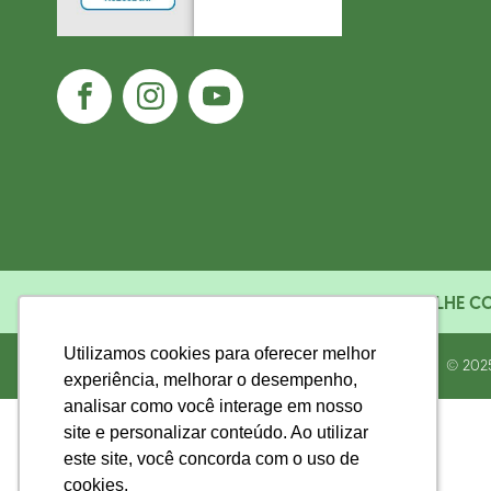
TRABALHE C
OUVIDORIA
Utilizamos cookies para oferecer melhor
Utilizamos cookies para oferecer melhor
©
202
experiência, melhorar o desempenho,
experiência, melhorar o desempenho,
analisar como você interage em nosso
analisar como você interage em nosso
site e personalizar conteúdo. Ao utilizar
site e personalizar conteúdo. Ao utilizar
este site, você concorda com o uso de
este site, você concorda com o uso de
cookies.
cookies.