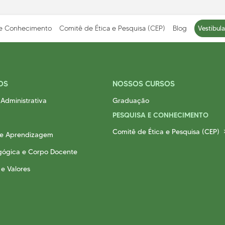
 e Conhecimento
Comitê de Ética e Pesquisa (CEP)
Blog
Vestibul
OS
NOSSOS CURSOS
Administrativa
Graduação
ICAÇÕES
METODOLOGIA E
EQUIPE PEDAGÓG
APRENDIZAGEM
E CORPO DOCENT
PESQUISA E CONHECIMENTO
abilidade Social
Cursos Presenciais
Comitê de Ética e Pesquisa (CEP)
 e Aprendizagem
Cursos EAD
gógica e Corpo Docente
 e Valores
a