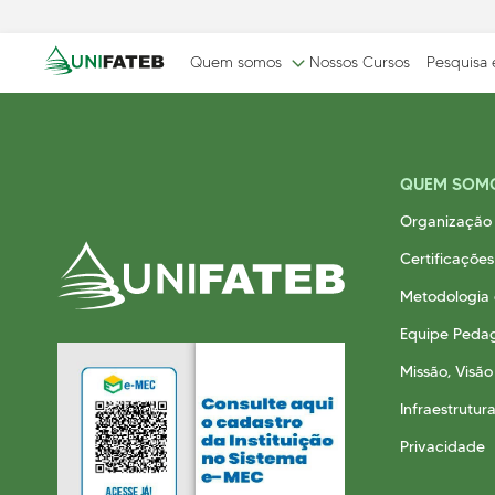
Quem somos
Nossos Cursos
Pesquisa
QUEM SOM
Organização 
GOVERNANÇA
MISSÃO, VISÃO E VALORES
CERTIF
CORPORATIVA
Certificações
Respons
Reitoria
Metodologia
Comissão Própria de
Avaliação (CPA)
Equipe Peda
Conselho Superior da
Missão, Visão
UNIFATEB (Consup)
Infraestrutur
Privacidade