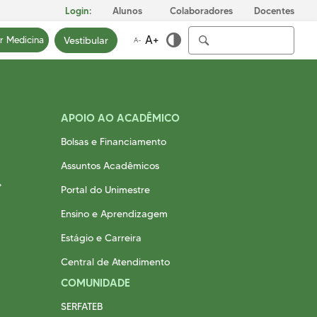
Login:
Alunos
Colaboradores
Docentes
A+
Vestibular
ar Medicina
A-
APOIO AO ACADÊMICO
Bolsas e Financiamento
ICA
INFRAESTRUTURA
PRIVACIDADE
E
Assuntos Acadêmicos
Conheça nosso Campus
Nossa Política de
Privacidade
Portal do Unimestre
Biblioteca
Fale com o nosso DPO
Ensino e Aprendizagem
Centro Laboratorial
Professor Ivo Neitzel
Estágio e Carreira
Acessibilidade
Central de Atendimento
Nossas Unidades
COMUNIDADE
Revista Informando
SERFATEB