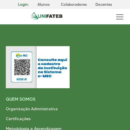
Login:
Alunos
Colaboradores
Docentes
GOVERNANÇA CORPORATIVA
Reitoria
Comissão Própria de Avaliação (CPA)
Conselho Superior da UNIFATEB (Consup)
MISSÃO, VISÃO E VALORES
QUEM SOMOS
CERTIFICAÇÕES
Responsabilidade Social
Organização Administrativa
METODOLOGIA E APRENDIZAGEM
Certificações
Cursos Presenciais
Metodologia e Aprendizagem