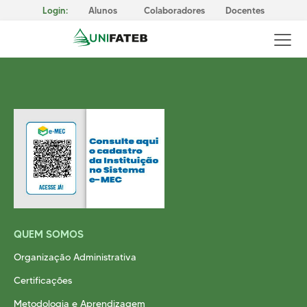
Login:
Alunos
Colaboradores
Docentes
GOVERNANÇA CORPORATIVA
Reitoria
Comissão Própria de Avaliação (CPA)
Conselho Superior da UNIFATEB (Consup)
MISSÃO, VISÃO E VALORES
QUEM SOMOS
CERTIFICAÇÕES
Responsabilidade Social
Organização Administrativa
METODOLOGIA E APRENDIZAGEM
Certificações
Cursos Presenciais
Metodologia e Aprendizagem