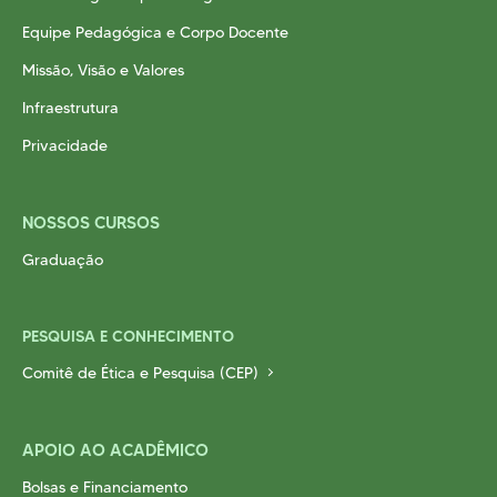
Cursos EAD
Equipe Pedagógica e Corpo Docente
EQUIPE PEDAGÓGICA
E CORPO DOCENTE
INFRAESTRUTURA
Missão, Visão e Valores
Conheça nosso Campus
Infraestrutura
Biblioteca
Privacidade
Centro Laboratorial Professor Ivo Neitzel
Acessibilidade
NOSSOS CURSOS
Nossas Unidades
Graduação
Revista Informando
PRIVACIDADE
PESQUISA E CONHECIMENTO
Nossa Política de Privacidade
Comitê de Ética e Pesquisa (CEP)
Fale com o nosso DPO
APOIO AO ACADÊMICO
Bolsas e Financiamento