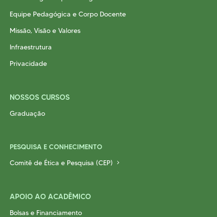
Cursos EAD
Equipe Pedagógica e Corpo Docente
EQUIPE PEDAGÓGICA
E CORPO DOCENTE
INFRAESTRUTURA
Missão, Visão e Valores
Conheça nosso Campus
Infraestrutura
Biblioteca
Privacidade
Centro Laboratorial Professor Ivo Neitzel
Acessibilidade
NOSSOS CURSOS
Nossas Unidades
Graduação
Revista Informando
PRIVACIDADE
PESQUISA E CONHECIMENTO
Nossa Política de Privacidade
Comitê de Ética e Pesquisa (CEP)
Fale com o nosso DPO
APOIO AO ACADÊMICO
Bolsas e Financiamento