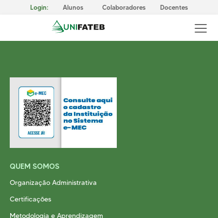
Login:
Alunos
Colaboradores
Docentes
GOVERNANÇA CORPORATIVA
Reitoria
Comissão Própria de Avaliação (CPA)
Conselho Superior da UNIFATEB (Consup)
MISSÃO, VISÃO E VALORES
QUEM SOMOS
CERTIFICAÇÕES
Responsabilidade Social
Organização Administrativa
METODOLOGIA E APRENDIZAGEM
Certificações
Cursos Presenciais
Metodologia e Aprendizagem