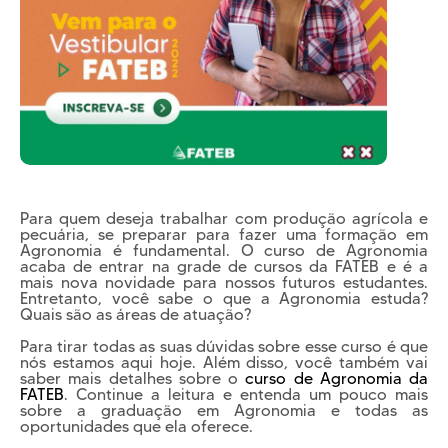
Cursos EAD
EQUIPE PEDAGÓGICA
E CORPO DOCENTE
INFRAESTRUTURA
Conheça nosso Campus
Biblioteca
Centro Laboratorial Professor Ivo Neitzel
Acessibilidade
Para quem deseja trabalhar com produção agrícola e
Nossas Unidades
pecuária, se preparar para fazer uma formação em
Agronomia é fundamental. O curso de Agronomia
acaba de entrar na grade de cursos da FATEB e é a
Revista Informando
mais nova novidade para nossos futuros estudantes.
PRIVACIDADE
Entretanto, você sabe o que a Agronomia estuda?
Quais são as áreas de atuação?
Nossa Política de Privacidade
Para tirar todas as suas dúvidas sobre esse curso é que
Fale com o nosso DPO
nós estamos aqui hoje. Além disso, você também vai
saber mais detalhes sobre o
curso de Agronomia da
FATEB
. Continue a leitura e entenda um pouco mais
sobre a graduação em Agronomia e todas as
oportunidades que ela oferece.