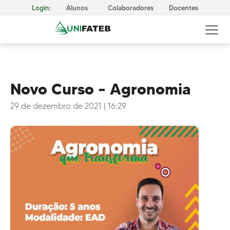
Login:
Alunos
Colaboradores
Docentes
Novo Curso – Agronomia
29 de dezembro de 2021
|
16:29
GOVERNANÇA CORPORATIVA
Reitoria
Comissão Própria de Avaliação (CPA)
Conselho Superior da UNIFATEB (Consup)
MISSÃO, VISÃO E VALORES
CERTIFICAÇÕES
Responsabilidade Social
METODOLOGIA E APRENDIZAGEM
Cursos Presenciais