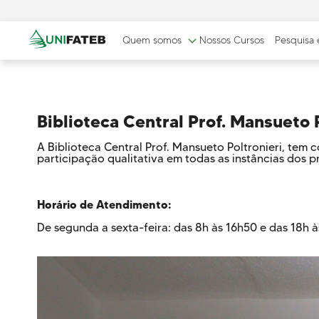
Quem somos
Nossos Cursos
Pesquisa
Biblioteca Central Prof. Mansueto 
A Biblioteca Central Prof. Mansueto Poltronieri, tem 
GOVERNANÇA
MISSÃO, VISÃO E VALORES
CERTIF
participação qualitativa em todas as instâncias dos p
CORPORATIVA
Respons
Reitoria
Comissão Própria de
Horário de Atendimento:
Avaliação (CPA)
De segunda a sexta-feira: das 8h às 16h50 e das 18h à
Conselho Superior da
UNIFATEB (Consup)