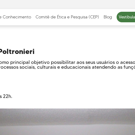
 e Conhecimento
Comitê de Ética e Pesquisa (CEP)
Blog
Vestibul
Poltronieri
como principal objetivo possibilitar aos seus usuários o aces
ICAÇÕES
METODOLOGIA E
EQUIPE PEDAGÓG
rocessos sociais, culturais e educacionais atendendo as funç
APRENDIZAGEM
E CORPO DOCENT
abilidade Social
Cursos Presenciais
Cursos EAD
s 22h.