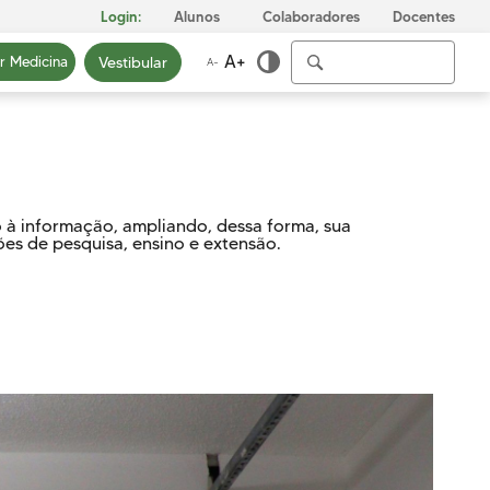
Login:
Alunos
Colaboradores
Docentes
A+
Vestibular
ar Medicina
A-
so à informação, ampliando, dessa forma, sua
ICA
INFRAESTRUTURA
PRIVACIDADE
ões de pesquisa, ensino e extensão.
E
Conheça nosso Campus
Nossa Política de
Privacidade
Biblioteca
Fale com o nosso DPO
Centro Laboratorial
Professor Ivo Neitzel
Acessibilidade
Nossas Unidades
Revista Informando