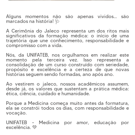
Cursos EAD
EQUIPE PEDAGÓGICA
E CORPO DOCENTE
Alguns momentos não são apenas vividos… são
INFRAESTRUTURA
marcados na história! 🩺
Conheça nosso Campus
A Cerimônia do Jaleco representa um dos ritos mais
significativos da formação médica: o início de uma
Biblioteca
trajetória que une conhecimento, responsabilidade e
compromisso com a vida.
Centro Laboratorial Professor Ivo Neitzel
Nós, da UNIFATEB, nos orgulhamos em realizar este
Acessibilidade
momento pela terceira vez. Isso representa a
consolidação de um curso construído com seriedade,
propósito e excelência e a certeza de que novas
Nossas Unidades
histórias seguem sendo formadas, ano após ano.
Revista Informando
Ao vestirem o jaleco, nossos acadêmicos assumem,
PRIVACIDADE
desde já, os valores que sustentam a prática médica:
ética, ciência, cuidado e humanidade.
Nossa Política de Privacidade
Porque a Medicina começa muito antes da formatura,
Fale com o nosso DPO
ela se constrói todos os dias, com responsabilidade e
vocação.
UNIFATEB - Medicina por amor, educação por
excelência. 💚