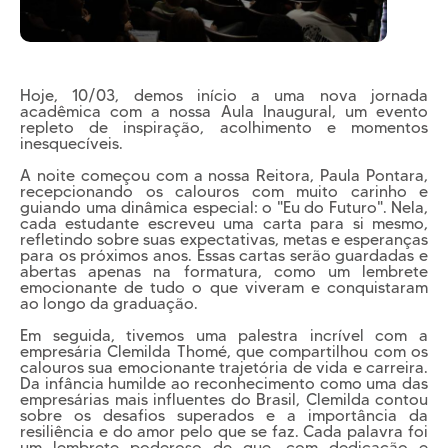
Cursos EAD
EQUIPE PEDAGÓGICA
E CORPO DOCENTE
INFRAESTRUTURA
Conheça nosso Campus
Hoje, 10/03, demos início a uma nova jornada
acadêmica com a nossa Aula Inaugural, um evento
Biblioteca
repleto de inspiração, acolhimento e momentos
inesquecíveis.
Centro Laboratorial Professor Ivo Neitzel
A noite começou com a nossa Reitora, Paula Pontara,
recepcionando os calouros com muito carinho e
Acessibilidade
guiando uma dinâmica especial: o "Eu do Futuro". Nela,
cada estudante escreveu uma carta para si mesmo,
Nossas Unidades
refletindo sobre suas expectativas, metas e esperanças
para os próximos anos. Essas cartas serão guardadas e
Revista Informando
abertas apenas na formatura, como um lembrete
emocionante de tudo o que viveram e conquistaram
PRIVACIDADE
ao longo da graduação.
Nossa Política de Privacidade
Em seguida, tivemos uma palestra incrível com a
empresária Clemilda Thomé, que compartilhou com os
Fale com o nosso DPO
calouros sua emocionante trajetória de vida e carreira.
Da infância humilde ao reconhecimento como uma das
empresárias mais influentes do Brasil, Clemilda contou
sobre os desafios superados e a importância da
resiliência e do amor pelo que se faz. Cada palavra foi
um lembrete poderoso de que, com dedicação e