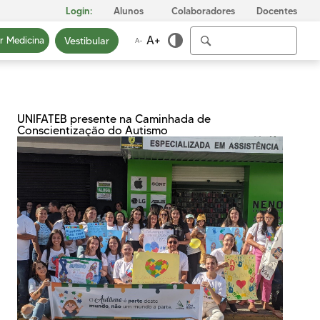
Login:
Alunos
Colaboradores
Docentes
A+
Vestibular
ar Medicina
A-
UNIFATEB presente na Caminhada de
Conscientização do Autismo
ICA
INFRAESTRUTURA
PRIVACIDADE
E
Conheça nosso Campus
Nossa Política de
Privacidade
Biblioteca
Fale com o nosso DPO
Centro Laboratorial
Professor Ivo Neitzel
Acessibilidade
Nossas Unidades
Revista Informando