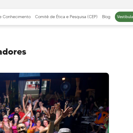
 e Conhecimento
Comitê de Ética e Pesquisa (CEP)
Blog
Vestibul
adores
ICAÇÕES
METODOLOGIA E
EQUIPE PEDAGÓG
APRENDIZAGEM
E CORPO DOCENT
abilidade Social
Cursos Presenciais
Cursos EAD