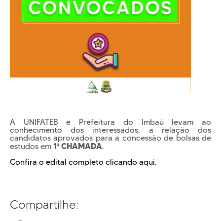
Cursos EAD
EQUIPE PEDAGÓGICA
E CORPO DOCENTE
INFRAESTRUTURA
Conheça nosso Campus
Biblioteca
Centro Laboratorial Professor Ivo Neitzel
Acessibilidade
Nossas Unidades
A UNIFATEB e Prefeitura do Imbaú levam ao
conhecimento dos interessados, a relação dos
Revista Informando
candidatos aprovados para a concessão de bolsas de
PRIVACIDADE
1ª CHAMADA
estudos em
.
Nossa Política de Privacidade
Confira o edital completo clicando aqui.
Fale com o nosso DPO
Compartilhe: