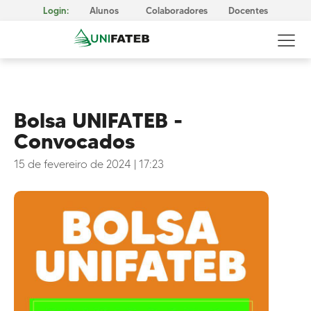
Login:
Alunos
Colaboradores
Docentes
Bolsa UNIFATEB -
Convocados
GOVERNANÇA CORPORATIVA
Reitoria
15 de fevereiro de 2024
|
17:23
Comissão Própria de Avaliação (CPA)
Conselho Superior da UNIFATEB (Consup)
MISSÃO, VISÃO E VALORES
CERTIFICAÇÕES
Responsabilidade Social
METODOLOGIA E APRENDIZAGEM
Cursos Presenciais