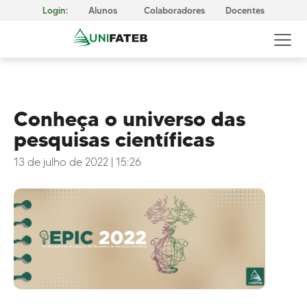
Login:
Alunos
Colaboradores
Docentes
Conheça o universo das
pesquisas científicas
GOVERNANÇA CORPORATIVA
Reitoria
13 de julho de 2022
|
15:26
Comissão Própria de Avaliação (CPA)
Conselho Superior da UNIFATEB (Consup)
MISSÃO, VISÃO E VALORES
CERTIFICAÇÕES
Responsabilidade Social
METODOLOGIA E APRENDIZAGEM
Cursos Presenciais