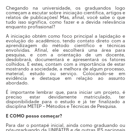
Cursos EAD
Chegando na universidade, os graduandos logo
EQUIPE PEDAGÓGICA
começam a escutar sobre iniciação cientifica, artigos e
E CORPO DOCENTE
relatos de publicações! Mas, afinal, você sabe o que
INFRAESTRUTURA
tudo isso significa, como fazer e a devida relevância
Conheça nosso Campus
enquanto profissional?
A iniciação obtém como foco principal a lapidação e
Biblioteca
evolução do acadêmico, tendo contato direto com a
aprendizagem do método científico e técnicas
Centro Laboratorial Professor Ivo Neitzel
envolvidas. Afinal, ele escolherá uma área para
pesquisa, e com a orientação de um docente,
Acessibilidade
desdobrará, documentará e apresentará os fatores
colhidos. E estes, contam com a importância de estar
Nossas Unidades
mostrando a sociedade, a melhora de algum processo,
material, estudo ou serviço. Colocando-se em
evidência e destaque em relação ao assunto
Revista Informando
abordado.
PRIVACIDADE
É importante lembrar que, para iniciar um projeto, é
Nossa Política de Privacidade
preciso estar devidamente matriculado, ter
disponibilidade para o estudo e já ter finalizado a
Fale com o nosso DPO
disciplina METEP – Métodos e Técnicas de Pesquisa.
E COMO posso começar?
Para dar o pontapé inicial, ainda como graduando ou
pós-graduando da UNIFATEB e de outras IES nacionais