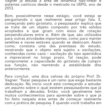
Vagner já estuda a área de dinâmica não-linear e
sistemas caóticos desde o mestrado na UEPG, ano de
2013.
Bom, possivelmente nesse estágio, você esteja se
perguntando o que realmente esse artigo fala. E,
começando pelo giróstato, o pesquisador explica que
se trata de um objeto composto por três sólidos
acoplados e que giram com eixos de rotação
perpendiculares entre si. Além de que, são utilizados
para outras atividades importantes, como para manter
satélites e naves estáveis quando se deslocam. Assim
como, constata uma das premissas do estudo,
mostrando que o objeto está sujeito a oscilações,
conhecidas como caos – oscilação do tipo aperiódica
e imprevisível no longo prazo. Tal reação, pode
comprometer a capacidade do giróstato de cumprir
sua função, não mantendo a estabilidade dita
anteriormente.
Para concluir, uma dica valiosa do próprio Prof. Dr.
Vagner: “Fazer pesquisa é um ramo que exige bastante
dedicação. No início você está começando a estudar
um assunto sobre o qual existem pesquisadores que já
trabalham a décadas. Então, você geralmente tem
muitos conhecimentos para aprender sobre o que já
foi feito naquela área antes de começar realmente
com a prática de pesquisa. E quando você trabalha em