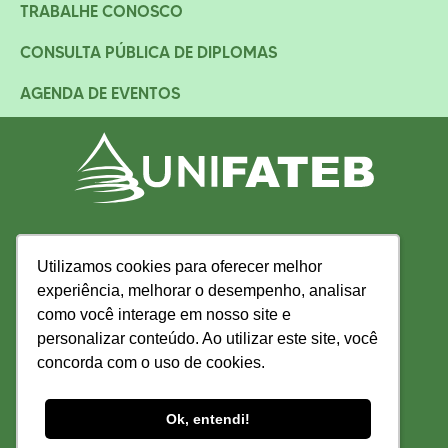
TRABALHE CONOSCO
CONSULTA PÚBLICA DE DIPLOMAS
AGENDA DE EVENTOS
Utilizamos cookies para oferecer melhor
Utilizamos cookies para oferecer melhor
experiência, melhorar o desempenho, analisar
experiência, melhorar o desempenho, analisar
como você interage em nosso site e
como você interage em nosso site e
personalizar conteúdo. Ao utilizar este site, você
personalizar conteúdo. Ao utilizar este site, você
concorda com o uso de cookies.
concorda com o uso de cookies.
Ok, entendi!
Ok, entendi!