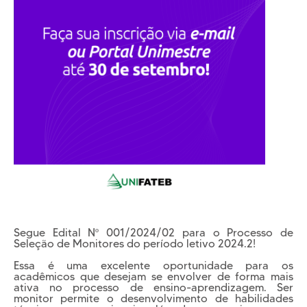
Cursos EAD
EQUIPE PEDAGÓGICA
E CORPO DOCENTE
INFRAESTRUTURA
Conheça nosso Campus
Biblioteca
Centro Laboratorial Professor Ivo Neitzel
Acessibilidade
Nossas Unidades
Revista Informando
PRIVACIDADE
Nossa Política de Privacidade
Segue Edital Nº 001/2024/02 para o Processo de
Fale com o nosso DPO
Seleção de Monitores do período letivo 2024.2!
Essa é uma excelente oportunidade para os
acadêmicos que desejam se envolver de forma mais
ativa no processo de ensino-aprendizagem. Ser
monitor permite o desenvolvimento de habilidades