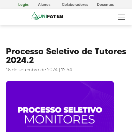
Login:
Alunos
Colaboradores
Docentes
Processo Seletivo de Tutores
2024.2
GOVERNANÇA CORPORATIVA
Reitoria
18 de setembro de 2024
|
12:54
Comissão Própria de Avaliação (CPA)
Conselho Superior da UNIFATEB (Consup)
MISSÃO, VISÃO E VALORES
CERTIFICAÇÕES
Responsabilidade Social
METODOLOGIA E APRENDIZAGEM
Cursos Presenciais