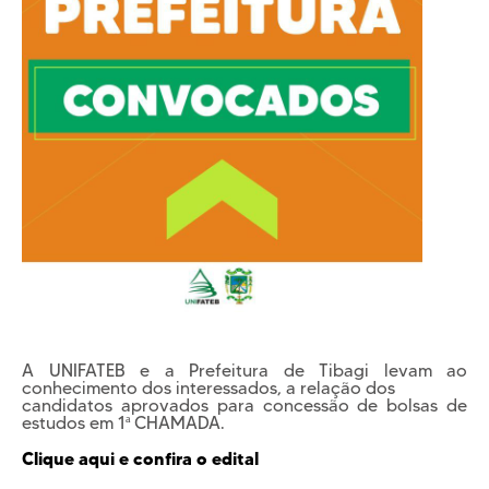
Cursos EAD
EQUIPE PEDAGÓGICA
E CORPO DOCENTE
INFRAESTRUTURA
Conheça nosso Campus
Biblioteca
Centro Laboratorial Professor Ivo Neitzel
Acessibilidade
Nossas Unidades
Revista Informando
PRIVACIDADE
Nossa Política de Privacidade
A UNIFATEB e a Prefeitura de Tibagi levam ao
Fale com o nosso DPO
conhecimento dos interessados, a relação dos
candidatos aprovados para concessão de bolsas de
estudos em 1ª CHAMADA.
Clique aqui e confira o edital