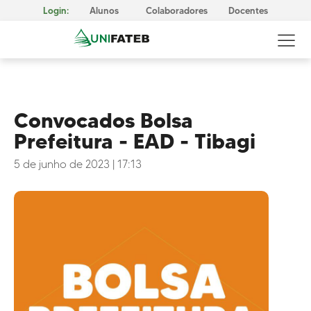
Login:
Alunos
Colaboradores
Docentes
Convocados Bolsa
Prefeitura - EAD - Tibagi
GOVERNANÇA CORPORATIVA
Reitoria
5 de junho de 2023
|
17:13
Comissão Própria de Avaliação (CPA)
Conselho Superior da UNIFATEB (Consup)
MISSÃO, VISÃO E VALORES
CERTIFICAÇÕES
Responsabilidade Social
METODOLOGIA E APRENDIZAGEM
Cursos Presenciais