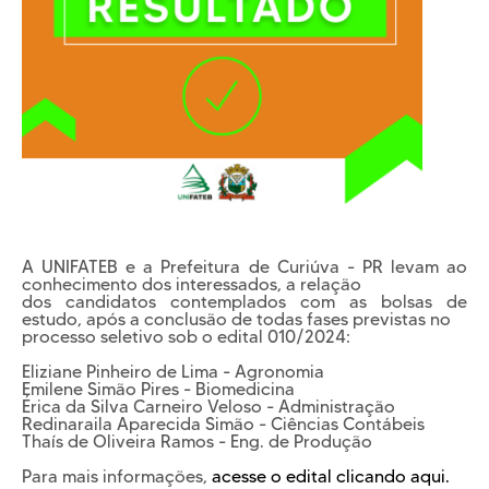
Cursos EAD
EQUIPE PEDAGÓGICA
E CORPO DOCENTE
INFRAESTRUTURA
Conheça nosso Campus
Biblioteca
Centro Laboratorial Professor Ivo Neitzel
Acessibilidade
Nossas Unidades
A UNIFATEB e a Prefeitura de Curiúva - PR levam ao
conhecimento dos interessados, a relação
Revista Informando
dos candidatos contemplados com as bolsas de
PRIVACIDADE
estudo, após a conclusão de todas fases previstas no
processo seletivo sob o edital 010/2024:
Nossa Política de Privacidade
Eliziane Pinheiro de Lima - Agronomia
Fale com o nosso DPO
Emilene Simão Pires - Biomedicina
Érica da Silva Carneiro Veloso - Administração
Redinaraila Aparecida Simão - Ciências Contábeis
Thaís de Oliveira Ramos - Eng. de Produção
Para mais informações,
a
cesse o edital clicando aqui.