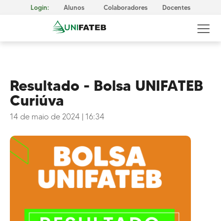
Login:
Alunos
Colaboradores
Docentes
Resultado - Bolsa UNIFATEB
Curiúva
GOVERNANÇA CORPORATIVA
Reitoria
14 de maio de 2024
|
16:34
Comissão Própria de Avaliação (CPA)
Conselho Superior da UNIFATEB (Consup)
MISSÃO, VISÃO E VALORES
CERTIFICAÇÕES
Responsabilidade Social
METODOLOGIA E APRENDIZAGEM
Cursos Presenciais