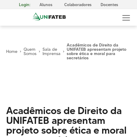
Login:
Alunos
Colaboradores
Docentes
Acadêmicos de Direito da
Quem
Sala de
UNIFATEB apresentam projeto
Home
Somos
Imprensa
sobre ética e moral para
secretários
GOVERNANÇA CORPORATIVA
Reitoria
Comissão Própria de Avaliação (CPA)
Conselho Superior da UNIFATEB (Consup)
MISSÃO, VISÃO E VALORES
CERTIFICAÇÕES
Acadêmicos de Direito da
Responsabilidade Social
UNIFATEB apresentam
METODOLOGIA E APRENDIZAGEM
projeto sobre ética e moral
Cursos Presenciais