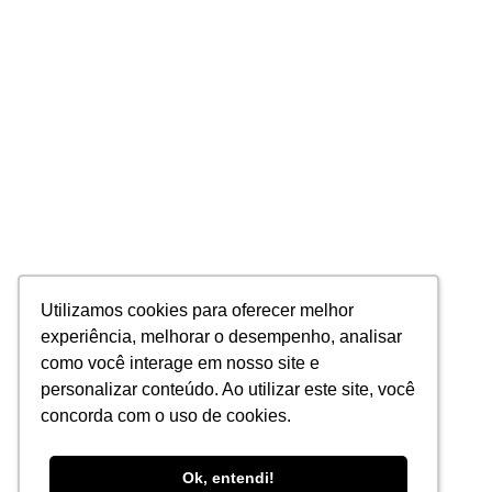
Utilizamos cookies para oferecer melhor
Utilizamos cookies para oferecer melhor
experiência, melhorar o desempenho, analisar
experiência, melhorar o desempenho, analisar
como você interage em nosso site e
como você interage em nosso site e
personalizar conteúdo. Ao utilizar este site, você
personalizar conteúdo. Ao utilizar este site, você
concorda com o uso de cookies.
concorda com o uso de cookies.
Ok, entendi!
Ok, entendi!