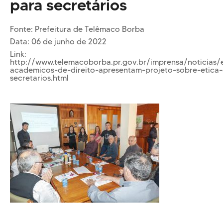
para secretários
Cursos EAD
EQUIPE PEDAGÓGICA
E CORPO DOCENTE
Fonte:
Prefeitura de Telêmaco Borba
INFRAESTRUTURA
Data:
06 de junho de 2022
Conheça nosso Campus
Link:
Biblioteca
http://www.telemacoborba.pr.gov.br/imprensa/noticias
academicos-de-direito-apresentam-projeto-sobre-etica
secretarios.html
Centro Laboratorial Professor Ivo Neitzel
Acessibilidade
Nossas Unidades
Revista Informando
PRIVACIDADE
Nossa Política de Privacidade
Fale com o nosso DPO